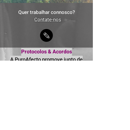
Quer trabalhar connosco?
Contate-nos
Protocolos & Acordos
A PuroAfecto promove junto de
entidades e organismos públicos e
privados, acordos que permitem
estabelecer condições especiais e
descontos no acesso a serviços. ​
Estas vantagens são extensíveis a
todos os associados dessas
organizações. Conheça os nossos
parceiros, clique sobre o texto.