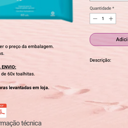
Quantidade
*
Adici
ter o preço da embalagem.
s.
Descrição:
 ENVIO:
60 unidades por em
de 60x toalhitas.
proteção e higiene 
limpam, cuidam, hi
pras levantadas em loja.
peles sensíveis, en
diferentes agressõe
idosos, acamados, 
com risgo de aprese
incontinência, ofer
composta por toalha
ormação técnica
como aloe vera e ól