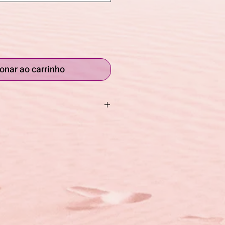
onar ao carrinho
balagem. A linha Addermis de
da pele apresenta produtos que
dratam, protegem e regeneram as
velhecidas e expostas a
s. Orientada para pacientes
incontinentes e todos aqueles
ntar ulcerações e lesões por
ece uma linha de higiene
s e luvas, com princípios ativos
eo de prímula-extrato de