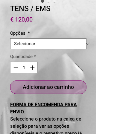
TENS / EMS
Preço
€ 120,00
Opções:
*
Quantidade
*
Adicionar ao carrinho
FORMA DE ENCOMENDA PARA
ENVIO
:
Seleccione o produto na caixa de
seleção para ver as opções
disponíveis e o respetivo preço já