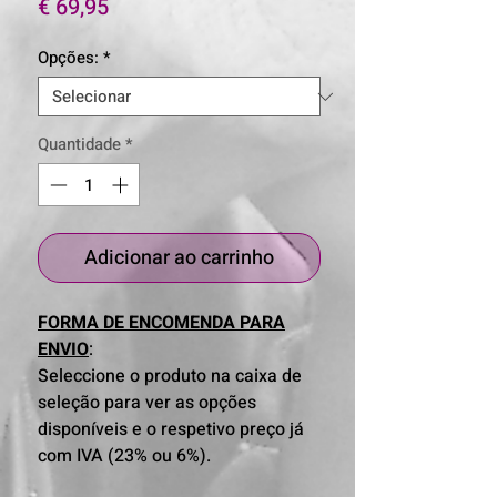
Preço
€ 69,95
Opções:
*
Quantidade
*
Adicionar ao carrinho
FORMA DE ENCOMENDA PARA
ENVIO
:
Seleccione o produto na caixa de
seleção para ver as opções
disponíveis e o respetivo preço já
com IVA (23% ou 6%).