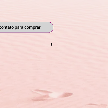
contato para comprar
6, P10
, Estrutura em aço
peso, com quatro pontos de
bir e descer escadas. Regulável
m ponteiras de 14mm em
ante para maior segurança. P2,
m alumínio anodizado
om quatro pontos de apoio. Base
lável em altura. Possuem
em borracha antiderrapante para