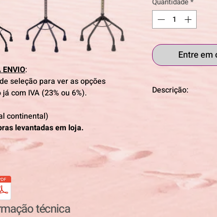
Quantidade
*
Entre em 
 ENVIO
:
 de seleção para ver as opções
Descrição:
o já com IVA (23% ou 6%).
Pirâmide P2, P4, P
al continental)
cromado, de baixo 
pras levantadas em loja.
apoio. Ideal para su
em altura. Possue
borracha antiderrap
P4, P6, Estrutura e
champanhe, leve, c
em aço preto. Regu
ponteiras de 14mm 
maior segurança.
ormação técnica