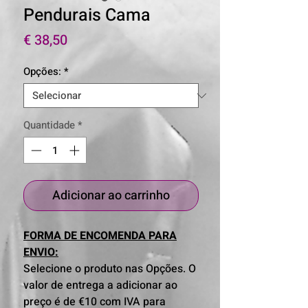
Pendurais Cama
Preço
€ 38,50
Opções:
*
Quantidade
*
Adicionar ao carrinho
FORMA DE ENCOMENDA PARA
ENVIO:
Selecione o produto nas Opções. O
valor de entrega a adicionar ao
preço é de €10 com IVA para