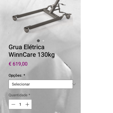
Grua Elétrica
WinnCare 130kg
Preço
€ 619,00
Opções:
*
Quantidade
*