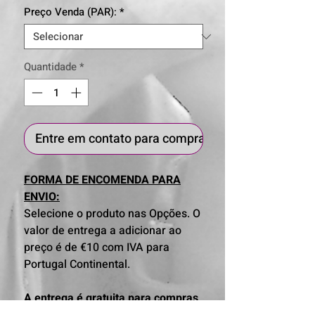
Preço Venda (PAR):
*
Quantidade
*
Entre em contato para comprar
FORMA DE ENCOMENDA PARA
ENVIO:
Selecione o produto nas Opções. O
valor de entrega a adicionar ao
preço é de €10 com IVA para
Portugal Continental.
A entrega é gratuita para compras
levantadas em loja.