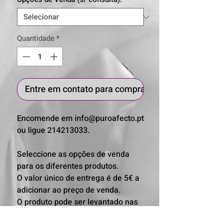
Quantidade
*
Entre em contato para comprar
Encomende em info@puroafecto.pt 
ou ligue 214213033.

Seleccione as opções de venda 
para os diferentes produtos.

O valor único de entrega é de 5€ a 
adicionar ao preço de venda. 

O produto pode ser levantado nas 
nossas instalações sem custos.