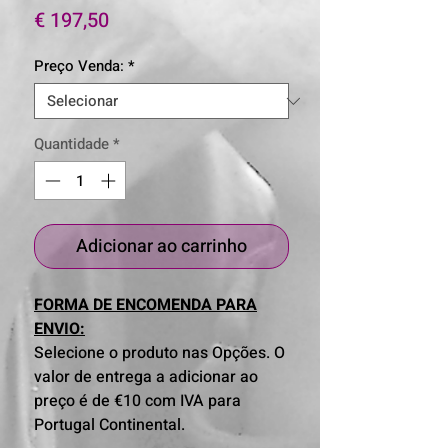
Preço
€ 197,50
Preço Venda:
*
Quantidade
*
Adicionar ao carrinho
FORMA DE ENCOMENDA PARA
ENVIO:
Selecione o produto nas Opções. O
valor de entrega a adicionar ao
preço é de €10 com IVA para
Portugal Continental.