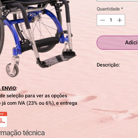
Quantidade
*
Adici
Descrição:
ACTIVA 4LIFE
, cade
leve e compacta. A e
 ENVIO
:
associadas ao baixo
 de seleção para ver as opções
indicada para utili
o já com IVA (23% ou 6%), e entrega
um bom equilíbrio 
mobilidade dos mem
capazes de mover a
autónoma. Os comp
associados ao enco
ormação técnica
próprio utilizador 