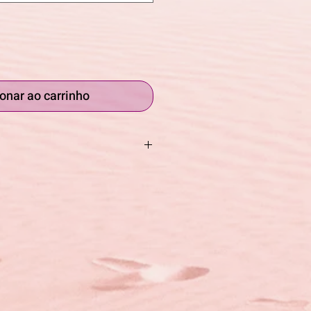
onar ao carrinho
ira de alumínio com estrutura
strutura leve e a condução fácil,
 peso, tornam esta cadeira
zadores ativos, que mantenham
de tronco, bem como força e
bros superiores, sendo assim
 cadeira de rodas de forma
onentes desmontáveis,
sto abatível, permitem que o
possa desmontar a cadeira, por