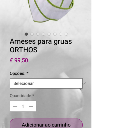
Arneses para gruas
ORTHOS
Preço
€ 99,50
Opções:
*
Quantidade
*
Adicionar ao carrinho